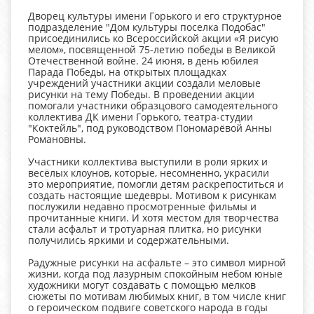
Дворец культуры имени Горького и его структурное
подразделение "Дом культуры поселка Подобас"
присоединились ко Всероссийской акции «Я рисую
мелом», посвященной 75-летию победы в Великой
Отечественной войне. 24 июня, в день юбилея
Парада Победы, на открытых площадках
учреждений участники акции создали меловые
рисунки на тему Победы. В проведении акции
помогали участники образцового самодеятельного
коллектива ДК имени Горького, театра-студии
"Коктейль", под руководством Пономарёвой Анны
Романовны.
Участники коллектива выступили в роли ярких и
весёлых клоунов, которые, несомненно, украсили
это мероприятие, помогли детям раскрепоститься и
создать настоящие шедевры. Мотивом к рисункам
послужили недавно просмотренные фильмы и
прочитанные книги. И хотя местом для творчества
стали асфальт и тротуарная плитка, но рисунки
получились яркими и содержательными.
Радужные рисунки на асфальте – это символ мирной
жизни, когда под лазурным спокойным небом юные
художники могут создавать с помощью мелков
сюжеты по мотивам любимых книг, в том числе книг
о героическом подвиге советского народа в годы