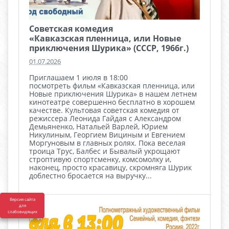
Советская комедия
«Кавказская пленница, или Новые
приключения Шурика» (СССР, 1966г.)
01.07.2026
Приглашаем 1 июля в 18:00
посмотреть фильм «Кавказская пленница, или
Новые приключения Шурика» в нашем летнем
кинотеатре совершенно бесплатно в хорошем
качестве. Культовая советская комедия от
режиссера Леонида Гайдая с Александром
Демьяненко, Натальей Варлей, Юрием
Никулиным, Георгием Вициным и Евгением
Моргуновым в главных ролях. Пока веселая
троица Трус, Балбес и Бывалый укрощают
строптивую спортсменку, комсомолку и,
наконец, просто красавицу, скромняга Шурик
доблестно бросается на выручку...
Версия сайта
для
слабовидящих