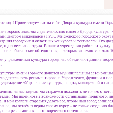
оспода! Приветствуем вас на сайте Дворца культуры имени Горь
не хорошо знакомы с деятельностью нашего Дворца культуры, ко
ным центром микрорайона ГРЭС Мысковского городского округа,
едения городских и областных конкурсов и фестивалей. Его двер
е, и для ветеранов труда. В нашем учреждении работают культ
ивы и любительские объединения, в которых занимаются около 
ми учреждениями культуры города нас объединяют давние творче
.
культуры имени Горького является Муниципальным автономным 
его деятельность регламентирована Учредителем, функции и по
е учреждение «Управление культуры, спорта, молодежной и нац
енным на нас задачам мы стараемся подходить не только ответс
ителям. Мы ищем новые возможности организации приятного, ин
 Я и мои коллеги стараемся делать всё, чтобы наш город славилс
ланов, мы остаёмся верны своему курсу – не только созданию б
, но и реализации вашего творческого потенциала.