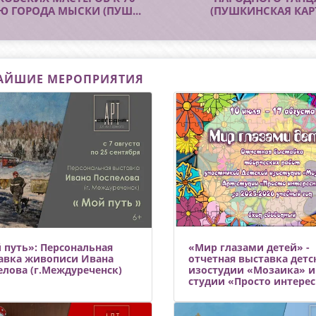
ею города Мыски —
Ю ГОРОДА МЫСКИ (ПУШ...
народа. Ольга Зотова, х
(ПУШКИНСКАЯ КАР
тивную выставку мысковских
Дворца культуры им. Горько
ов «Пейзажи р
АЙШИЕ МЕРОПРИЯТИЯ
 путь»: Персональная
«Мир глазами детей» -
авка живописи Ивана
отчетная выставка детс
елова (г.Междуреченск)
изостудии «Мозаика» и
студии «Просто интересн