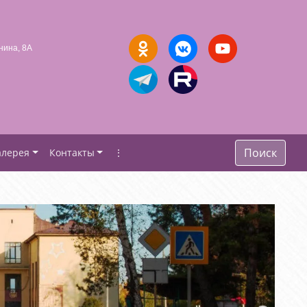
нина, 8А
Поиск
алерея
Контакты
⋮