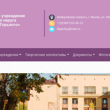
 учреждение
Кемеровская область, г. Мыски, ул. Ле
о округа
+7(838474)3-46-15
Горького»
dkgorkiy@mail.ru
учреждении
Творческие коллективы
Документы
Фотог