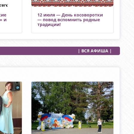
кие
12 июля — День косоворотки
» и
— повод вспомнить родные
традиции!
| ВСЯ АФИША |
https://
https://