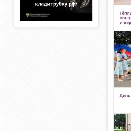
ф/
кладитрубку.рф/
кладитру
Тёпл
конц
и ве
День