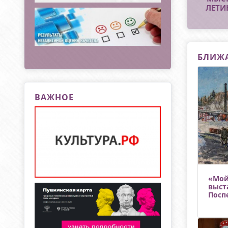
юбил
ЛЕТИ
коллек
мастер
БЛИЖ
ВАЖНОЕ
«Мой
выст
Посп