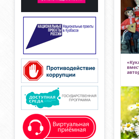
«Кук
вмес
авто