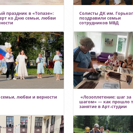
бку.рф/
кладитрубку.рф/
кла
ый праздник в «Топазе»:
Солисты ДК им. Горько
ерт ко Дню семьи, любви
поздравили семьи
рности
сотрудников МВД
 семьи, любви и верности
​​​​​​​ «Лозоплетение: шаг за
шагом» — как прошло т
занятие в Арт‑студии