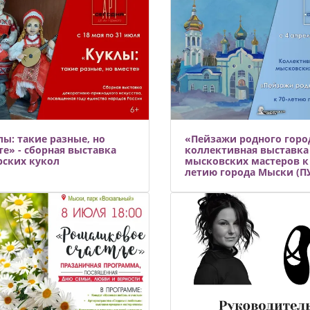
лы: такие разные, но
«Пейзажи родного город
те» - сборная выставка
коллективная выставка
рских кукол
мысковских мастеров к 
летию города Мыски (ПУ