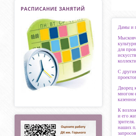
РАСПИСАНИЕ ЗАНЯТИЙ
Дамы и г
Мысковча
культур
для пров
искусств
коллект
С други
проектов
Дворец 
многом 
казенно
К возлож
и его ж
зрителя.
наших п
запросов