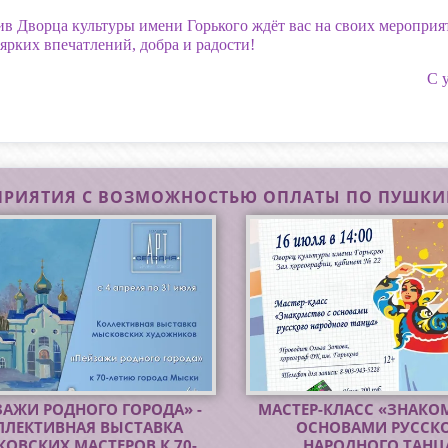
ив Дворца культуры имени Горького ждёт вас на своих мероприя
ярких впечатлений, добра и радости!
С 
РИЯТИЯ С ВОЗМОЖНОСТЬЮ ОПЛАТЫ ПО ПУШКИ
2026
! Галерея «АРТ Сегодня» ДК
16-07-2026
Народный танец – это н
ЗАЖИ РОДНОГО ГОРОДА» -
МАСТЕР-КЛАСС «ЗНАКО
рького готовит творческий
набор движений, а живая
ЛЛЕКТИВНАЯ ВЫСТАВКА
ОСНОВАМИ РУССК
арок к 70-летнему
историей и культурой 
ОВСКИХ МАСТЕРОВ К 70-
НАРОДНОГО ТАНЦ