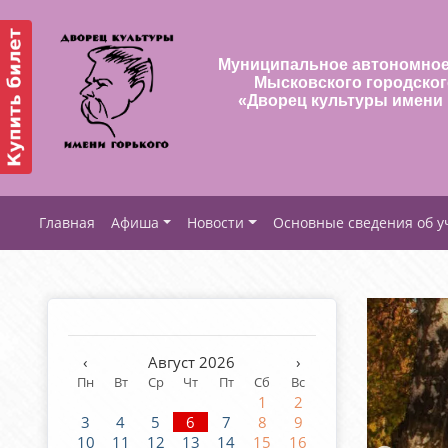
Муниципальное автономное
Мысковского городског
«Дворец культуры имени 
Афиша
Новости
Основные сведения об 
‹
Август 2026
›
Пн
Вт
Ср
Чт
Пт
Сб
Вс
1
2
3
4
5
6
7
8
9
10
11
12
13
14
15
16