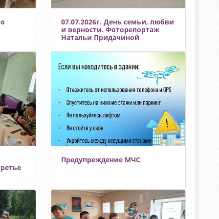
дитрубку.рф/
кладитрубку.рф/
го
07.07.2026г. День семьи, любви
и верности. Фоторепортаж
Натальи Придачиной
Предупреждение МЧС
ретье