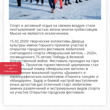
Спорт и активный отдых на свежем воздухе стали
неотъемлемой частью жизни многих кузбассовцев.
Мыски не являются исключением.
15.02.2020г творческие коллективы Дворца
культуры имени Горького приняли участие в
открытии городского фестиваля любителей
снегоходного спорта «Февральская метель – 2020»,
посвященного 75-летию Победы в Великой
Отечественной войне. Фестиваль проходил на горе
«Лысая». Прологом торжественной церемонии стал
Версия сайта
музыкальный номер «Февральские метели» в
для
слабовидящих
исполнении вокальной группы «Диамант» и
хореографических коллективов «Планета танцев» и
«Мандарин». Задор и боевой настрой выступления
юных артистов дал отличный старт любителям
зимних развлечений и экстремальных видов спорта
на участие Открытом городском фестивале.