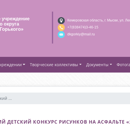
 учреждение
Кемеровская область, г. Мыски, ул. Ле
о округа
+7(838474)3-46-15
Горького»
dkgorkiy@mail.ru
учреждении
Творческие коллективы
Документы
Фотог
ий ...
Й ДЕТСКИЙ КОНКУРС РИСУНКОВ НА АСФАЛЬТЕ 