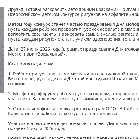
Друзья! Готовы раскрасить лето яркими красками? Пригла
Всероссийском детском конкурсе рисунков на асфальте «Ярк
В этом году конкурс станет частью празднования Дня моло
Пусть каждый ребёнок превратит кусочек асфальта в мален
воплотить свои мечты, нарисовать самые смелые фантазии 
Пусть каждый рисунок станет лучиком вдохновения, тепла и
Дата: 27 июня 2026 года (в рамках празднования Дня молод
Место: парк «Вокзальный».
Как принять участие:
1. Ребёнок рисует цветными мелками на специальной пло
Викторовны, руководителя Детской изостудии «Мозаика». М
нашими.
2. Мы фотографируем работу крупным планом, в хорошем к
участника. Заполняем этикетку с фамилией, именем и возра
3. Отправляем фото и заявку организаторам ООО «ВШДА», г.
Коллективные работы на конкурс не принимаются.
Участие и электронные дипломы бесплатны! Дипломы появят
позднее 3 июля 2026 года.
Подарите ребёнку радость творчества и первые награды! 