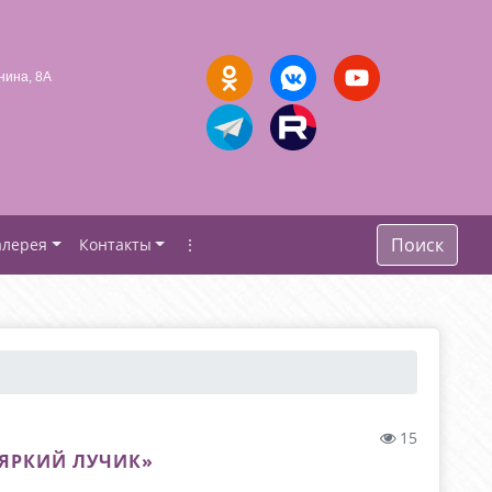
нина, 8А
Поиск
алерея
Контакты
⋮
15
«ЯРКИЙ ЛУЧИК»