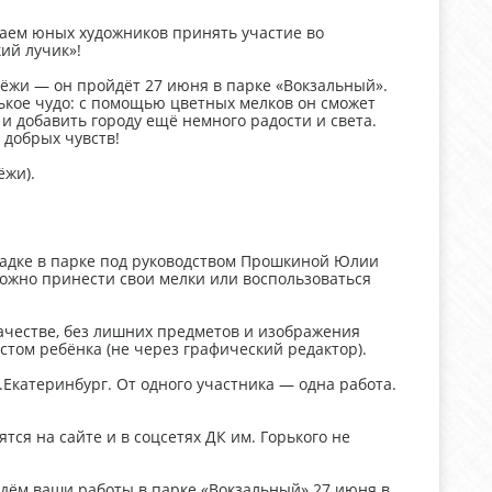
шаем юных художников принять участие во
ий лучик»!
дёжи — он пройдёт 27 июня в парке «Вокзальный».
ькое чудо: с помощью цветных мелков он сможет
и добавить городу ещё немного радости и света.
 добрых чувств!
ёжи).
щадке в парке под руководством Прошкиной Юлии
ожно принести свои мелки или воспользоваться
ачестве, без лишних предметов и изображения
стом ребёнка (не через графический редактор).
Екатеринбург. От одного участника — одна работа.
ся на сайте и в соцсетях ДК им. Горького не
Ждём ваши работы в парке «Вокзальный» 27 июня в