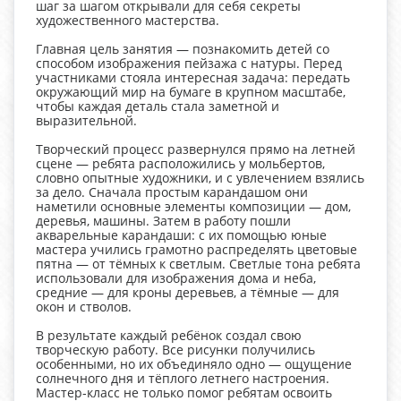
шаг за шагом открывали для себя секреты
художественного мастерства.
Главная цель занятия — познакомить детей со
способом изображения пейзажа с натуры. Перед
участниками стояла интересная задача: передать
окружающий мир на бумаге в крупном масштабе,
чтобы каждая деталь стала заметной и
выразительной.
Творческий процесс развернулся прямо на летней
сцене — ребята расположились у мольбертов,
словно опытные художники, и с увлечением взялись
за дело. Сначала простым карандашом они
наметили основные элементы композиции — дом,
деревья, машины. Затем в работу пошли
акварельные карандаши: с их помощью юные
мастера учились грамотно распределять цветовые
пятна — от тёмных к светлым. Светлые тона ребята
использовали для изображения дома и неба,
средние — для кроны деревьев, а тёмные — для
окон и стволов.
В результате каждый ребёнок создал свою
творческую работу. Все рисунки получились
особенными, но их объединяло одно — ощущение
солнечного дня и тёплого летнего настроения.
Мастер‑класс не только помог ребятам освоить