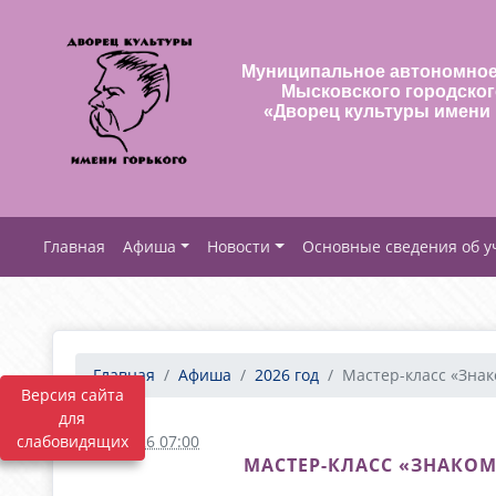
Муниципальное автономное
Мысковского городског
«Дворец культуры имени 
Афиша
Новости
Основные сведения об 
Главная
Афиша
2026 год
Мастер-класс «Знако
Версия сайта
для
слабовидящих
16.07.2026 07:00
МАСТЕР-КЛАСС «ЗНАКОМ