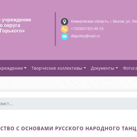
 учреждение
Кемеровская область, г. Мыски, ул. Ле
о округа
+7(838474)3-46-15
Горького»
dkgorkiy@mail.ru
учреждении
Творческие коллективы
Документы
Фотог
мст...
СТВО С ОСНОВАМИ РУССКОГО НАРОДНОГО ТАНЦ