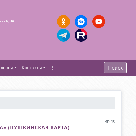
нина, 8А
Поиск
алерея
Контакты
⋮
40
А» (ПУШКИНСКАЯ КАРТА)