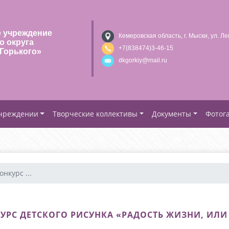
 учреждение
Кемеровская область, г. Мыски, ул. Ле
о округа
+7(838474)3-46-15
Горького»
dkgorkiy@mail.ru
учреждении
Творческие коллективы
Документы
Фотог
нкурс ...
С ДЕТСКОГО РИСУНКА «РАДОСТЬ ЖИЗНИ, ИЛИ 