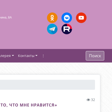
нина, 8А
Поиск
алерея
Контакты
⋮
32
ТО, ЧТО МНЕ НРАВИТСЯ»