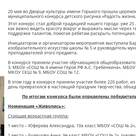
20 мая во Дворце культуры имени Горького прошла церем
муниципального конкурса детского рисунка «Радость жизни, 
Этот конкурс стал доброй традицией нашего города: уже 25
как важно видеть красоту вокруг и выражать мысли через 
поддержке талантов, помогая ребятам раскрыть потенциал.
Инициатором и организатором мероприятия выступила Ба
изобразительного искусства школы № 5 и руководитель му
преподавателей этого предмета.
В конкурсе приняли участие обучающиеся общеобразова
3, МБОУ «СОШ № 4 имени Героя РФ А.С. Гребенкина», МБ
МКОУ СКШ № 9, МБОУ СОШ № 12.
В этом году в конкурсе приняли участие более 220 работ, и
день превратился в настоящий праздник творчества, объед
По итогам конкурса были определены победител
Номинация «Живопись»:
Старшая возрастная группа:
1 место – Юферева Александра, 10а класс МБОУ «СОШ № 2»,
1 место – Будяшова Анна, 9в класс МБОУ «СОШ № 2», руково