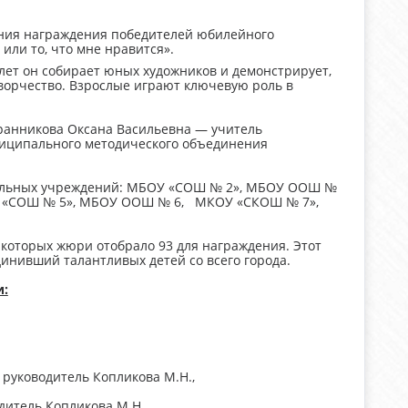
ония награждения победителей юбилейного
или то, что мне нравится».
 лет он собирает юных художников и демонстрирует,
творчество. Взрослые играют ключевую роль в
ранникова Оксана Васильевна — учитель
ниципального методического объединения
тельных учреждений: МБОУ «СОШ № 2», МБОУ ООШ №
ОУ «СОШ № 5», МБОУ ООШ № 6, МКОУ «СКОШ № 7»,
з которых жюри отобрало 93 для награждения. Этот
инивший талантливых детей со всего города.
и:
 руководитель Копликова М.Н.,
дитель Копликова М.Н.,