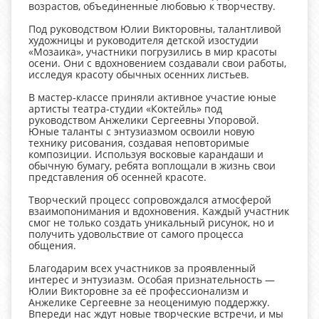
возрастов, объединенные любовью к творчеству.
Под руководством Юлии Викторовны, талантливой
художницы и руководителя детской изостудии
«Мозаика», участники погрузились в мир красоты
осени. Они с вдохновением создавали свои работы,
исследуя красоту обычных осенних листьев.
В мастер-классе приняли активное участие юные
артисты театра-студии «Коктейль» под
руководством Анжелики Сергеевны Упоровой.
Юные таланты с энтузиазмом освоили новую
технику рисования, создавая неповторимые
композиции. Используя восковые карандаши и
обычную бумагу, ребята воплощали в жизнь свои
представления об осенней красоте.
Творческий процесс сопровождался атмосферой
взаимопонимания и вдохновения. Каждый участник
смог не только создать уникальный рисунок, но и
получить удовольствие от самого процесса
общения.
Благодарим всех участников за проявленный
интерес и энтузиазм. Особая признательность —
Юлии Викторовне за её профессионализм и
Анжелике Сергеевне за неоценимую поддержку.
Впереди нас ждут новые творческие встречи, и мы