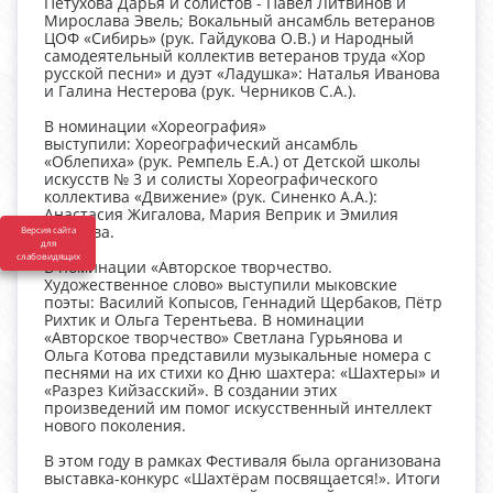
Петухова Дарья и солистов - Павел Литвинов и
Мирослава Эвель; Вокальный ансамбль ветеранов
ЦОФ «Сибирь» (рук. Гайдукова О.В.) и Народный
самодеятельный коллектив ветеранов труда «Хор
русской песни» и дуэт «Ладушка»: Наталья Иванова
и Галина Нестерова (рук. Черников С.А.).
В номинации «Хореография»
выступили: Хореографический ансамбль
«Облепиха» (рук. Ремпель Е.А.) от Детской школы
искусств № 3 и солисты Хореографического
коллектива «Движение» (рук. Синенко А.А.):
Анастасия Жигалова, Мария Веприк и Эмилия
Осипова.
Версия сайта
для
слабовидящих
В номинации «Авторское творчество.
Художественное слово» выступили мыковские
поэты: Василий Копысов, Геннадий Щербаков, Пётр
Рихтик и Ольга Терентьева. В номинации
«Авторское творчество» Светлана Гурьянова и
Ольга Котова представили музыкальные номера с
песнями на их стихи ко Дню шахтера: «Шахтеры» и
«Разрез Кийзасский». В создании этих
произведений им помог искусственный интеллект
нового поколения.
В этом году в рамках Фестиваля была организована
выставка-конкурс «Шахтёрам посвящается!». Итоги