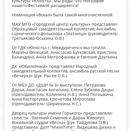
культуры «Юность». Мы рады, что география
нашего Фестиваля расширяется!
Номинация «Вокал» была самой многочисленной:
МАУ МГО «Городской центр культуры» представлял
Образцовый самодеятельный коллектив, Ансамбль
сценического фольклора «Златница» (руководитель:
Третьякова-Оськина О.В.)
От ГДК «Юность» г. Междуреченск выступили:
Марина Венецкая, Анастасия Бутковская, Кристина
Баландина, Анна Митрофанова и Евгения Дауткина.
ДК «Юбилейный» представлял Народный
самодеятельный коллектив, ансамбль русской песни
«Вечерка» (рук. Рысев О.Б.).
От МБУ ДО «ДШИ № 3» выступили: Петракова
Дарья, Анастасия Антипина, Елена Зубкова-Дацьо
(преподаватель: Калинина Н.В.); Анна Поташкина,
Анна Расторгуева, Кречетова Мирослава
(преподаватель: Ширинкина Н.С.).
Дворец культуры имени Горького» представляли:
солисты - Евгений Семенов и Дарья Живолуп;
Вокальной студии «Весна» (рук. Гайдукова О.В.)
представила: Дуэт "МилоTime": Видишева Диана и