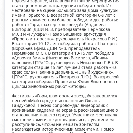
подвели заранее, и главной интригой мероприятия
стала церемония награждения победителей. Их
чествовали на сцене большого зала Дома культуры
имени Горького. В возрастной категории 6-9 лет с
равным количеством баллов победили две работы:
работа «Гори, шахтерская звезда!» (Андреева
Виктория, ДШИ № 3, преподаватель Пермякова
М.С.) и «Глухарь» (Назар Башанов, арт-студия
«Просто интересно», руководитель Некрасова Р.И.).
В категории 10-12 лет победила работа «Шахтеры»
(Воробьев Ефим, ДШИ № 3, преподаватель
Пермякова М.С.). В категории 13-15 лет победила
«Девочка Зима» (Никоненко Василиса, «Печки-
лавочки», ЦТРиГО, руководитель Никоненко Л.В.). В
категории старше 15 лет лучшей стала работа «На
краю села» (Галкина Дарьяна, «Юный художник»,
ЦТРиГО, руководитель Писарева Л.Ю.). Во взрослой
категории победила Прошкина Юлия Викторовна с
циклом живописных работ «Этюды».
Фестиваль «Гори, шахтерская звезда!» завершился
песней «Мой город» в исполнении Оксаны
Гайдуковой. Песню сопровождал видеоролик с
архивными кадрами на экране, рассказывающие о
становлении нашего города. Участники фестиваля
смотрели сами и, не договариваясь, с уважением
расступились, чтобы не мешать зрителям
наслаждаться историческими моментами. Номер