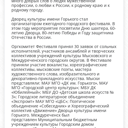
много добрых слов о людях мужественной
профессии, о любви к России, к родному краю и к
родному городу.
Дворец культуры имени Горького стал
организатором ежегодного городского фестиваля. В
этом году мероприятие посвятили Дню шахтера, 60-
летию Дворца, 80-летию Победы и Году защитника
Отечества в России.
Оргкомитет Фестиваля принял 30 заявок от сольных
исполнителей, участников ансамблей и творческих
коллективов учреждений культуры Мысковского и
Междуреченского городских округов. В Фестивале
приняли участие вокалисты, хореографические
коллективы, мысковские поэты, мастера
художественного слова, изобразительного и
декоративно-прикладного искусства. Мыски
представляли: МАУ МГО «ДК им. Горького», МАУ
МГО «Городской центр культуры»; МБУ ДК
«Юбилейный»; МБУ ДО «Детская школа искусств №
3»; Городское литературное объединение
«Экспромт» МАУ МГО «ЦБС»; Поэтическое
объединение «Собеседник» и Хореографический
коллектив «Движение» Дворца культуры имени
Горького. Междуреченск был
представлен Муниципальным бюджетным
учреждением культуры Городским домом