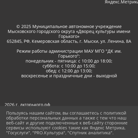
© 2025 Муниципальное автономное учреждение
Мысковского городского округа «Дворец культуры имени
Горького»
652845, РФ, Кемеровская область, г. Мыски, ул. Ленина, 8A
Режим работы администрации МАУ МГО "ДК им.
Горького":
понедельник - пятница: с 10:00 до 18:00;
суббота: с 10:00 до 15:00;
обед: с 12:00 до 13:00;
воскресенье и праздничные дни - выходной
2026 г. дкгорького.рф
Вход
Пользуясь нашим сайтом, вы соглашаетесь с политикой
Карта сайта
обработки персональных данных а также с тем что наш
Политика обработки персональных данных
веб-сайт и другие подключенные к веб-сайту сторонние
сервисы используют cookies такие как Яндекс Метрика,
Сделано на KubCMS
"Госуслуги", "PRO.Культура", "Спутник аналитика".
Разработка и поддержка