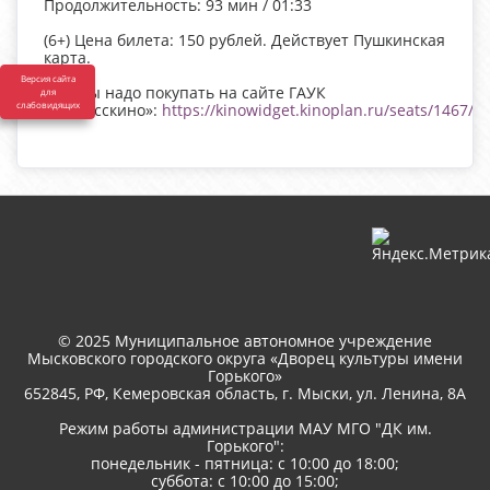
Продолжительность: 93 мин / 01:33
(6+) Цена билета: 150 рублей. Действует Пушкинская
карта.
Версия сайта
Билеты надо покупать на сайте ГАУК
для
слабовидящих
«Кузбасскино»:
https://kinowidget.kinoplan.ru/seats/1467
© 2025 Муниципальное автономное учреждение
Мысковского городского округа «Дворец культуры имени
Горького»
652845, РФ, Кемеровская область, г. Мыски, ул. Ленина, 8A
Режим работы администрации МАУ МГО "ДК им.
Горького":
понедельник - пятница: с 10:00 до 18:00;
суббота: с 10:00 до 15:00;