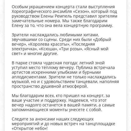
Особым украшением концерта стали выступления
Хореографического ансамбля «Сезон», который под
руководством Елены Ремпель представил зрителям
замечательные номера. Мы также благодарим
Елену за то, что она вела концертную программу.
Зрители наслаждались любимыми хитами,
звучавшими со сцены. Среди них были «Добрый
вечер», «Королева красоты», «Последняя
электричка», «Ксюша», «Три розы», «Ясный мой
свет» и многие другие.
В парке стояла чудесная погода: летний зной
уступил место тёплому вечеру. Публика встречала
артистов искренними улыбками и бурными
аплодисментами. Зрители не только наслаждались
музыкой, но и с удовольствием танцевали, наполняя
пространство душевной атмосферой.
Мы благодарим всех, кто пришел на концерт, за
ваше участие и поддержку. Надеемся, что этот
вечер надолго останется в вашей памяти, а самые
запоминающиеся моменты унесете с собой.
Следите за анонсами наших следующих
мероприятий и до новых встреч на танцплощадке
«Открытое небо»!