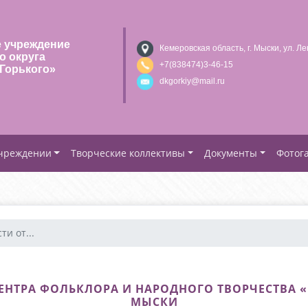
 учреждение
Кемеровская область, г. Мыски, ул. Ле
о округа
+7(838474)3-46-15
Горького»
dkgorkiy@mail.ru
учреждении
Творческие коллективы
Документы
Фотог
и от...
НТРА ФОЛЬКЛОРА И НАРОДНОГО ТВОРЧЕСТВА «БЕЛ
МЫСКИ