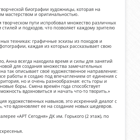
творческой биографии художницы, которая на
им мастерством и оригинальностью.
ем творческом пути испробовал множество различных
 стилей и подходов, что позволяет каждому зрителю
чных техниках: графичные эскизы из походов и
фотографии, каждая из которых рассказывает свою
о, Анна всегда находила время и силы для занятий
основой для создания множества замечательных
нна так описывает своё художественное направление:
 все работы я создаю под впечатлением от единения с
ритория, но и очень разнообразная: есть горы и
сновые боры. Смена времён года способствует
зможность вдохновиться и начать что-то творить.»
ция художественных навыков, это искренний диалог с
ь, что вдохновляет ее на создание новых шедевров.
алерее «АРТ Сегодня» ДК им. Горького (2 этаж), по
оскресенья.