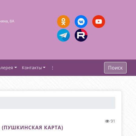
нина, 8А
Поиск
алерея
Контакты
⋮
91
 (ПУШКИНСКАЯ КАРТА)