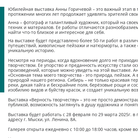
Юбилейная выставка Анны Горичевой – это важный этап в 
протяжении многих лет продолжает удивлять зрителей сво
Анна – фотограф и талантливый художник, который на сво
техник и материалов. Ее работы отличаются разнообразием
найти что-то близкое и интересное для себя.
На выставке будет представлено более 50-ти работ в разли
путешествий, живописные пейзажи и натюрморты, а также 
уникальную историю.
Несмотря на периоды, когда вдохновение долго не приходил
творчеством. Ее упорство и преданность искусству стали 
произведений, которые можно увидеть на этой выставке. А
«Основная тема моего творчества - это природа, пейзаж. А
природой нашего региона. Сибирь – не только красивая тер
реки, дикая тайга и бескрайние поля, берёзовые рощи и со
изобилию видов и буйству красок, и создает уникальную во
Выставка «Верность творчеству» – это не просто демонстра
публикой, возможность заглянуть в душу художника и понят
Выставка будет работать с 28 февраля по 29 марта 2025г. в г
адресу г. Мыски, ул. Ленина, 8А.
Галерея открыта ежедневно с 10:00 до 18:00 часов, кроме в