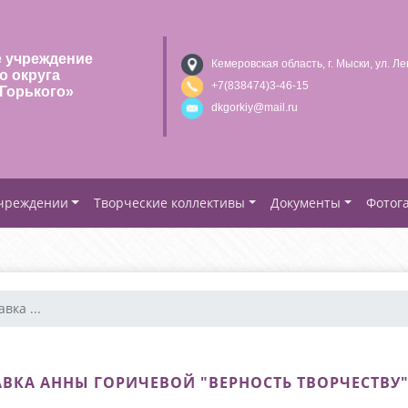
 учреждение
Кемеровская область, г. Мыски, ул. Ле
о округа
+7(838474)3-46-15
Горького»
dkgorkiy@mail.ru
учреждении
Творческие коллективы
Документы
Фотог
вка ...
ВКА АННЫ ГОРИЧЕВОЙ "ВЕРНОСТЬ ТВОРЧЕСТВУ"