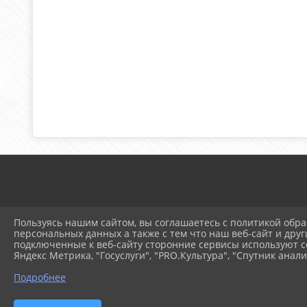
Пользуясь нашим сайтом, вы соглашаетесь с политикой обра
персональных данных а также с тем что наш веб-сайт и друг
подключенные к веб-сайту сторонние сервисы используют co
© 2025 Муниципальное ав
Яндекс Метрика, "Госуслуги", "PRO.Культура", "Спутник анали
Подробнее