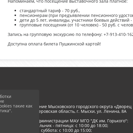
Напоминаем, что посещение выставочного зала платное:
стандартный тариф - 70 руб.,
пенсионерам (при предъявлении пенсионного удостове
дети до 5 лет, инвалиды, участники боевых действий -
групповые посещения (от 10 человек) - 50 руб. с чело
Запись на групповую экскурсию по телефону: +7-913-410-16
Доступна оплата билета Пушкинской картой!
ботки
ие
okies такие как
тономное учреждение Мысковского городского округа «Дворец 
тика".
652845, РФ, Кемеровская область, г. Мыски, ул. Ленина, 8A
Режим работы администрации МАУ МГО "ДК им. Горького":
понедельник - пятница: с 10:00 до 18:00;
суббота: с 10:00 до 15:00;