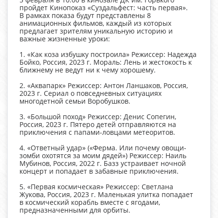
пройдет Кинопоказ «Суздальфест: часть первая».
В рамках показа будут представлены 8
анимационных фильмов, каждый из которых
предлагает зрителям уникальную историю и
важные жизненные уроки:
1. «Как коза избушку построила» Режиссер: Надежда
Бойко, Россия, 2023 г. Мораль: Лень и жестокость к
ближнему не ведут ни к чему хорошему.
2. «Аквапарк» Режиссер: Антон Ланшаков, Россия,
2023 г. Сериал о повседневных ситуациях
многодетной семьи Воробушков.
3. «Большой поход» Режиссер: Денис Сопегин,
Россия, 2023 г. Пятеро детей отправляются на
приключения с папами-ловцами метеоритов.
4. «Ответный удар» («Ферма. Или почему овощи-
зомби охотятся за моим дядей») Режиссер: Наиль
Мубинов, Россия, 2022 г. Базз устраивает ночной
концерт и попадает в забавные приключения.
5. «Первая космическая» Режиссер: Светлана
Жукова, Россия, 2023 г. Маленькая улитка попадает
в космический корабль вместе с ягодами,
предназначенными для орбиты.