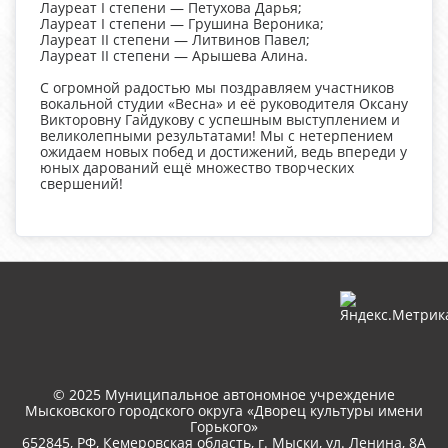
Лауреат I степени — Петухова Дарья;
Лауреат I степени — Грушина Вероника;
Лауреат II степени — Литвинов Павел;
Лауреат II степени — Арышева Алина.
С огромной радостью мы поздравляем участников
вокальной студии «Весна» и её руководителя Оксану
Викторовну Гайдукову с успешным выступлением и
великолепными результатами! Мы с нетерпением
ожидаем новых побед и достижений, ведь впереди у
юных дарований ещё множество творческих
свершений!
© 2025 Муниципальное автономное учреждение
Мысковского городского округа «Дворец культуры имени
Горького»
652845, РФ, Кемеровская область, г. Мыски, ул. Ленина, 8A