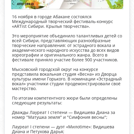
16 ноября в городе Абакане состоялся
Международный творческий фестиваль-конкурс
«ARTist Сибири. Крылья творчества».
Это мероприятие объединило талантливых детей со
всей Сибири, представляющих разнообразные
творческие направления: от эстрадного вокала и
академического народного искусства до всех видов
хореографии и оригинального жанра. Всего в
фестивале приняло участие более 900 участников.
Мысковский городской округ на конкурсе
представила вокальная студия «Весна» из Дворца
культуры имени Горького. В номинации «Эстрадный
вокал» участники студии продемонстрировали своё
мастерство.
По итогам компетентного жюри были определены
следующие результаты:
Дважды Лауреат I степени — Видишева Диана за
номер "Матушка земля" и "Симфония весны";
Лауреат I степени — дуэт «Милоtime»: Видишева
Диана и Петухова Дарья;