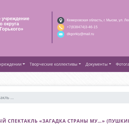
 учреждение
Кемеровская область, г. Мыски, ул. Ле
о округа
+7(838474)3-46-15
Горького»
dkgorkiy@mail.ru
учреждении
Творческие коллективы
Документы
Фотог
кль ...
Й СПЕКТАКЛЬ «ЗАГАДКА СТРАНЫ МУ…» (ПУШКИН