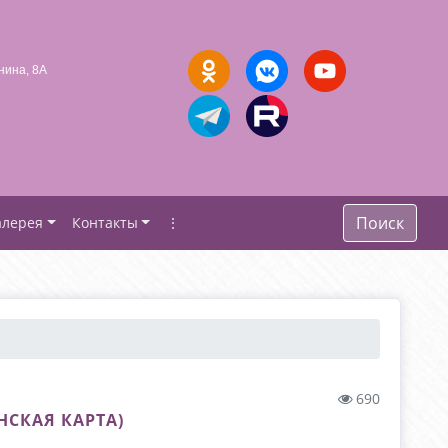
нина, 8А
Поиск
алерея
Контакты
⋮
690
СКАЯ КАРТА)