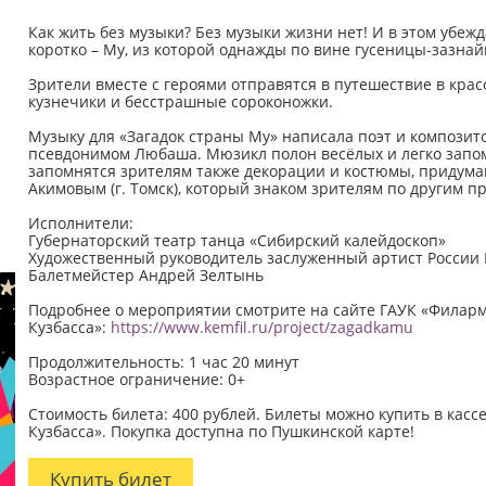
Как жить без музыки? Без музыки жизни нет! И в этом убе
коротко – Му, из которой однажды по вине гусеницы-зазнайк
Зрители вместе с героями отправятся в путешествие в кра
кузнечики и бесстрашные сороконожки.
Музыку для «Загадок страны Му» написала поэт и композит
псевдонимом Любаша. Мюзикл полон весёлых и легко запо
запомнятся зрителям также декорации и костюмы, придум
Акимовым (г. Томск), который знаком зрителям по другим про
Исполнители:
Губернаторский театр танца «Сибирский калейдоскоп»
Художественный руководитель заслуженный артист России 
Балетмейстер Андрей Зелтынь
Подробнее о мероприятии смотрите на сайте ГАУК «Филар
Кузбасса»:
https://www.kemfil.ru/project/zagadkamu
Продолжительность: 1 час 20 минут
Возрастное ограничение: 0+
Стоимость билета: 400 рублей. Билеты можно купить в касс
Кузбасса». Покупка доступна по Пушкинской карте!
Купить билет