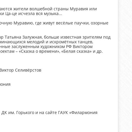
ждаются жители волшебной страны Муравия или
и Ца-це исчезла вся музыка...
сочную Муравию, где живут весёлые паучки, озорные
ор Татьяна Залужная, больше известная зрителям под
минающихся мелодий и искромётных танцев,
анные заслуженным художником РФ Виктором
ектам – «Сказка о времени», «Белая сказка» и др.
Виктор Селивёрстов
мония
е ДК им. Горького и на сайте ГАУК «Филармония