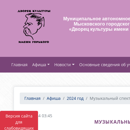
Муниципальное автономное
Мысковского городског
«Дворец культуры имени 
Афиша
Новости
Основные сведения об 
Главная
Афиша
2024 год
Музыкальный спекта
27.11.2024 03:45
Версия сайта
МУЗЫКАЛЬНЫ
для
слабовидящих