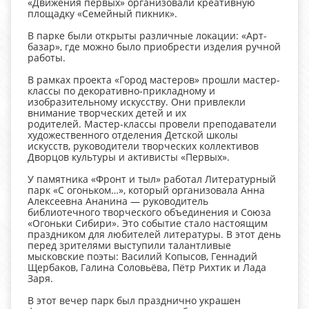
«Движения первых» организовали креативную
площадку «Семейный пикник».
В парке были открыты различные локации: «Арт-
базар», где можно было приобрести изделия ручной
работы.
В рамках проекта «Город мастеров» прошли мастер-
классы по декоративно-прикладному и
изобразительному искусству. Они привлекли
внимание творческих детей и их
родителей. Мастер-классы провели преподаватели
художественного отделения Детской школы
искусств, руководители творческих коллективов
Дворцов культуры и активисты «Первых».
У памятника «Фронт и тыл» работал Литературный
парк «С огоньком…», который организовала Анна
Алексеевна Ананина — руководитель
библиотечного творческого объединения и Союза
«Огоньки Сибири». Это событие стало настоящим
праздником для любителей литературы. В этот день
перед зрителями выступили талантливые
мысковские поэты: Василий Копысов, Геннадий
Щербаков, Галина Соловьёва, Пётр Рихтик и Лада
Заря.
В этот вечер парк был празднично украшен