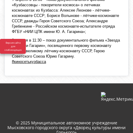
«Кузбассовцы - покорители космоса» о летчиках
космонавтах из Кузбасса: Алексее Леонове - лётчике-
космонавте СССР; Борисе Волынове - лётчике-космонавте
СССР, дважды Героя Советского Союза; Александре
Гребенкине - Российском космонавте-испытателе отряда
ФГБУ «НИИ ЦПК имени Ю. А. Гагарина»;
9 апреля в 11:30 – показ документального фильма «Звезда
Версия сайта
по имени Гагарин», посвященного первому космонавту
для
слабовидящих
Земли, великому лётчику-космонавту СССР, Герою
Советского Союза Юрию Гагарину.
#киносетькузбасса
© 2025 Муниципальное автономное учреждение
Мысковского городского округа «Дворец культуры имени
Горького»