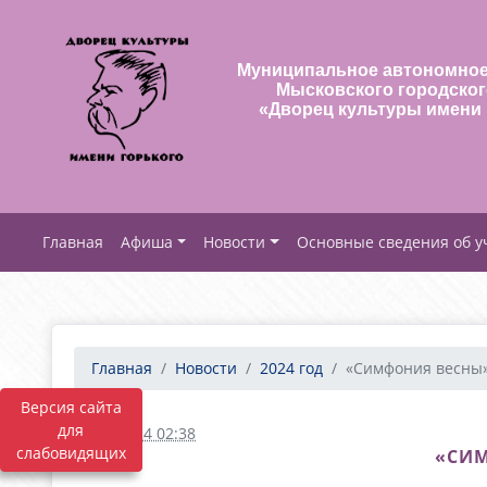
Муниципальное автономное
Мысковского городског
«Дворец культуры имени 
Афиша
Новости
Основные сведения об 
Главная
Новости
2024 год
«Симфония весны» 
Версия сайта
для
07.03.2024 02:38
слабовидящих
«СИМ