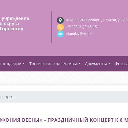
 учреждение
Кемеровская область, г. Мыски, ул. Ле
о округа
+7(838474)3-46-15
Горького»
dkgorkiy@mail.ru
учреждении
Творческие коллективы
Документы
Фотог
- пра...
ФОНИЯ ВЕСНЫ» - ПРАЗДНИЧНЫЙ КОНЦЕРТ К 8 