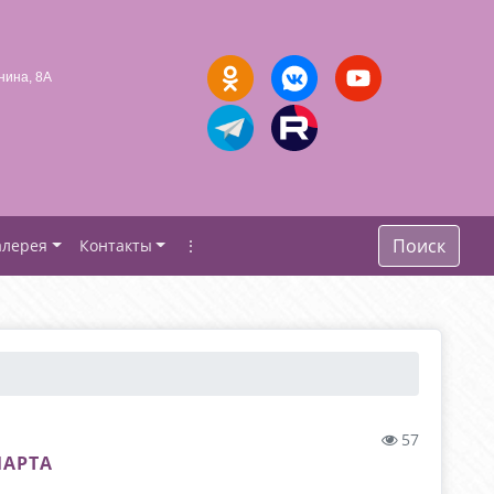
нина, 8А
Поиск
алерея
Контакты
⋮
57
МАРТА