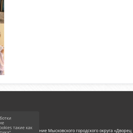
ботки
ие
okies такие как
тономное учреждение Мысковского городского округа «Дворец 
тика".