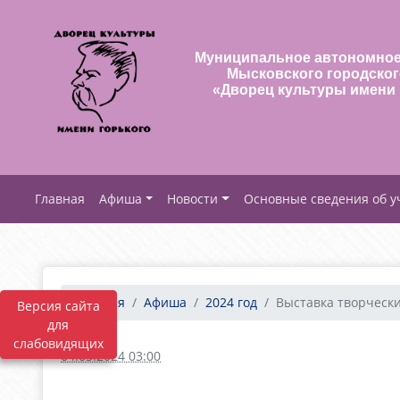
Муниципальное автономное
Мысковского городског
«Дворец культуры имени 
Афиша
Новости
Основные сведения об 
Главная
Афиша
2024 год
Выставка творческих
Версия сайта
для
слабовидящих
04.03.2024 03:00