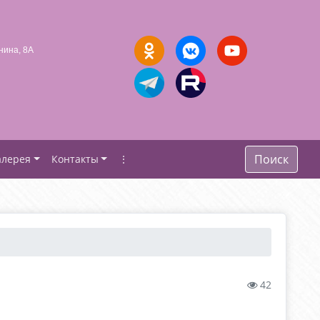
нина, 8А
Поиск
алерея
Контакты
⋮
42