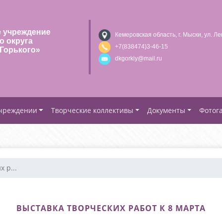
 учреждение
Кемеровская область, г. Мыски, ул. Ле
о округа
+7(838474)3-46-15
Горького»
dkgorkiy@mail.ru
учреждении
Творческие коллективы
Документы
Фотог
 р...
ВЫСТАВКА ТВОРЧЕСКИХ РАБОТ К 8 МАРТА