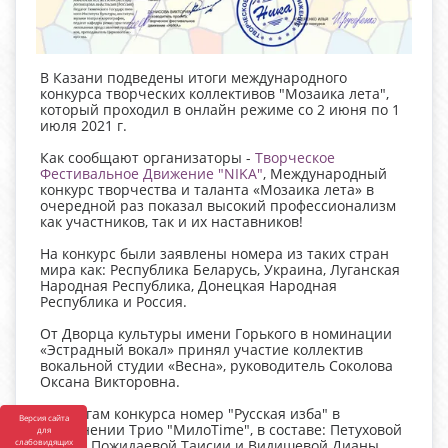
В Казани подведены итоги международного
конкурса творческих коллективов "Мозаика лета",
который проходил в онлайн режиме со 2 июня по 1
июля 2021 г.
Как сообщают организаторы -
Творческое
Фестивальное Движение "NIKA"
, Международный
конкурс творчества и таланта «Мозаика лета» в
очередной раз показал высокий профессионализм
как участников, так и их наставников!
На конкурс были заявлены номера из таких стран
мира как: Республика Беларусь, Украина, Луганская
Народная Республика, Донецкая Народная
Республика и Россия.
От Дворца культуры имени Горького в номинации
«Эстрадный вокал» принял участие коллектив
вокальной студии «Весна», руководитель Соколова
Оксана Викторовна.
По итогам конкурса номер "Русская изба" в
Версия сайта
исполнении Трио "МилоTime", в составе: Петуховой
для
Дарьи, Пожидаевой Таисии и Видишевой Дианы,
слабовидящих