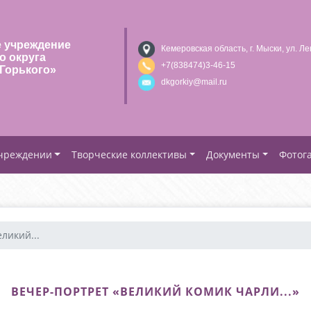
 учреждение
Кемеровская область, г. Мыски, ул. Ле
о округа
+7(838474)3-46-15
Горького»
dkgorkiy@mail.ru
учреждении
Творческие коллективы
Документы
Фотог
ликий...
ВЕЧЕР-ПОРТРЕТ «ВЕЛИКИЙ КОМИК ЧАРЛИ...»