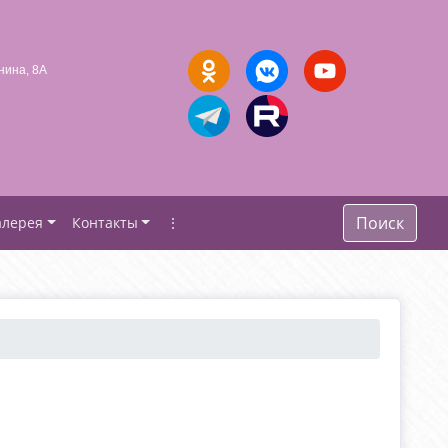
нина, 8А
Поиск
алерея
Контакты
⋮