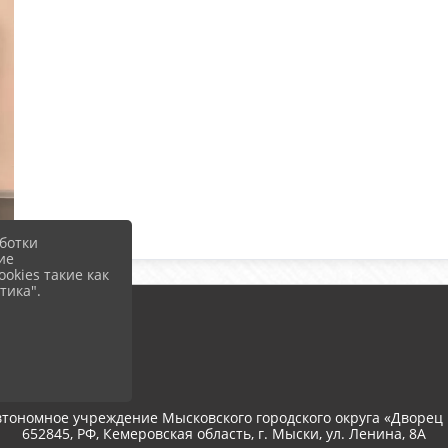
ботки
ие
okies такие как
тика".
тономное учреждение Мысковского городского округа «Дворец 
652845, РФ, Кемеровская область, г. Мыски, ул. Ленина, 8A