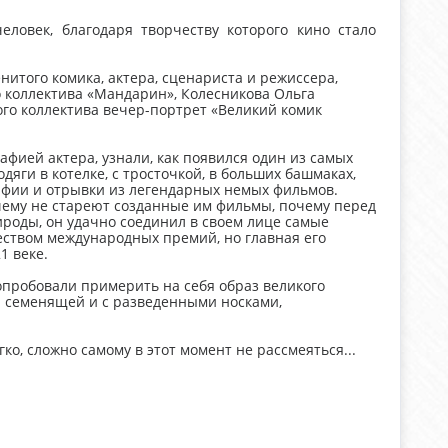
еловек, благодаря творчеству которого кино стало
итого комика, актера, сценариста и режиссера,
 коллектива «Мандарин», Колесникова Ольга
ого коллектива вечер-портрет «Великий комик
фией актера, узнали, как появился один из самых
яги в котелке, с тросточкой, в больших башмаках,
афии и отрывки из легендарных немых фильмов.
чему не стареют созданные им фильмы, почему перед
роды, он удачно соединил в своем лице самые
ством международных премий, но главная его
1 веке.
опробовали примерить на себя образ великого
й: семенящей и с разведенными носками,
ко, сложно самому в этот момент не рассмеяться...