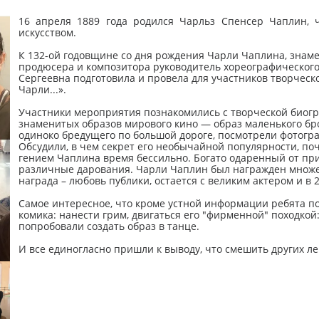
16 апреля 1889 года родился Чарльз Спенсер Чаплин, ч
искусством.
К 132-ой годовщине со дня рождения Чарли Чаплина, знамен
продюсера и композитора руководитель хореографического
Сергеевна подготовила и провела для участников творческ
Чарли...».
Участники мероприятия познакомились с творческой биогра
знаменитых образов мирового кино — образ маленького брод
одиноко бредущего по большой дороге, посмотрели фотогр
Обсудили, в чем секрет его необычайной популярности, по
гением Чаплина время бессильно. Богато одаренный от при
различные дарования. Чарли Чаплин был награжден множе
награда – любовь публики, остается с великим актером и в 2
Самое интересное, что кроме устной информации ребята п
комика: нанести грим, двигаться его "фирменной" походко
попробовали создать образ в танце.
И все единогласно пришли к выводу, что смешить других лег