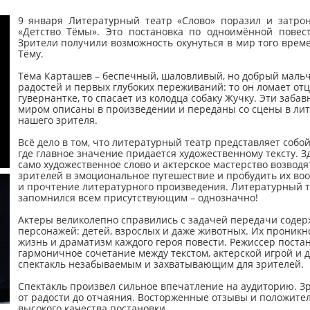
9 января Литературный театр «Слово» поразил и затро
«Детство Тёмы». Это постановка по одноимённой повест
Зрители получили возможность окунуться в мир того вре
Тёму.
Тёма Карташев – беспечный, шаловливый, но добрый мальчи
радостей и первых глубоких переживаний: то он ломает от
гувернантке, то спасает из колодца собаку Жучку. Эти заб
миром описаны в произведении и переданы со сцены в лит
нашего зрителя.
Всё дело в том, что литературный театр представляет собо
где главное значение придается художественному тексту. З
само художественное слово и актерское мастерство возводя
зрителей в эмоциональное путешествие и пробудить их во
и прочтение литературного произведения. Литературный те
запомнился всем присутствующим – однозначно!
Актеры великолепно справились с задачей передачи содер
персонажей: детей, взрослых и даже животных. Их проникн
жизнь и драматизм каждого героя повести. Режиссер поста
гармоничное сочетание между текстом, актерской игрой и
спектакль незабываемым и захватывающим для зрителей.
Спектакль произвел сильное впечатление на аудиторию. Зр
от радости до отчаяния. Восторженные отзывы и положит
высокого качества постановки.