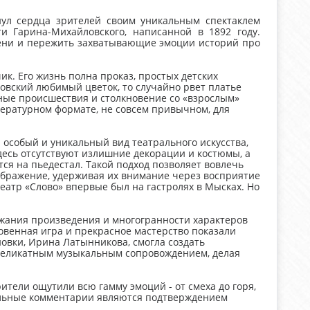
нул сердца зрителей своим уникальным спектаклем
и Гарина-Михайловского, написанной в 1892 году.
мени и пережить захватывающие эмоции историй про
к. Его жизнь полна проказ, простых детских
цовский любимый цветок, то случайно рвет платье
авные происшествия и столкновение со «взрослым»
ературном формате, не совсем привычном, для
й особый и уникальный вид театрального искусства,
десь отсутствуют излишние декорации и костюмы, а
тся на пьедестал. Такой подход позволяет вовлечь
ображение, удерживая их внимание через восприятие
атр «Слово» впервые был на гастролях в Мысках. Но
жания произведения и многогранности характеров
овенная игра и прекрасное мастерство показали
новки, Ирина Латынникова, смогла создать
 деликатным музыкальным сопровождением, делая
ители ощутили всю гамму эмоций - от смеха до горя,
ельные комментарии являются подтверждением