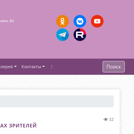
нина, 8А
Поиск
алерея
Контакты
⋮
32
ЦАХ ЗРИТЕЛЕЙ