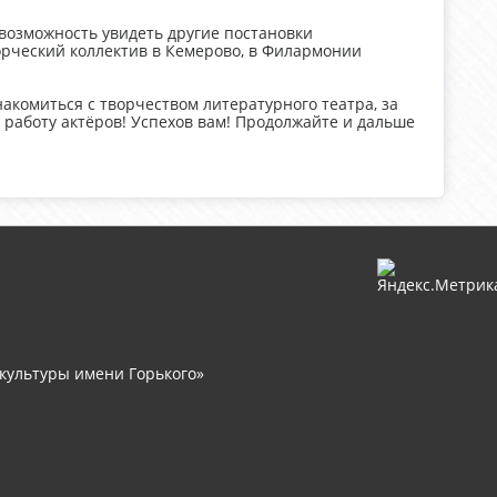
 возможность увидеть другие постановки
ворческий коллектив в Кемерово, в Филармонии
акомиться с творчеством литературного театра, за
работу актёров! Успехов вам! Продолжайте и дальше
культуры имени Горького»