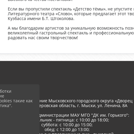
Если вы пропустили спектакль «Детство тёмы», не упустите
Литературного театра «Слово», которые предлагает этот т
Кузбасса имени Б.Т. Штоколова.
А мы благодарим артистов за уникальную возможность позн
великолепный гастрольный спектакль и профессиональную 
радовать нас своим творчеством!
ботки
ие
okies такие как
тономное учреждение Мысковского городского округа «Дворец 
тика".
652845, РФ, Кемеровская область, г. Мыски, ул. Ленина, 8A
Режим работы администрации МАУ МГО "ДК им. Горького":
понедельник - пятница: с 10:00 до 18:00;
суббота: с 10:00 до 15:00;
обед: с 12:00 до 13:00;