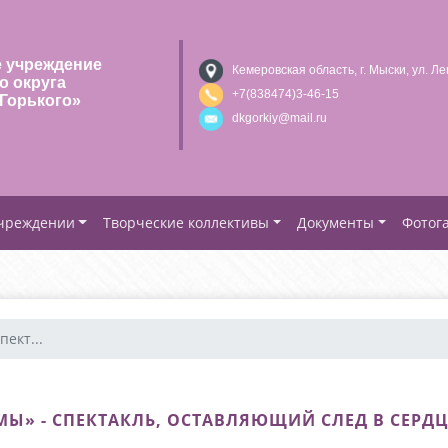
 учреждение
Кемеровская область, г. Мыски, ул. Ле
о округа
+7(838474)3-46-15
Горького»
dkgorkiy@mail.ru
учреждении
Творческие коллективы
Документы
Фотог
пект...
МЫ» - СПЕКТАКЛЬ, ОСТАВЛЯЮЩИЙ СЛЕД В СЕРД