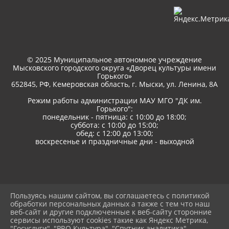
© 2025 Муниципальное автономное учреждение
Мысковского городского округа «Дворец культуры имени
Горького»
652845, РФ, Кемеровская область, г. Мыски, ул. Ленина, 8A
Режим работы администрации МАУ МГО "ДК им.
Горького":
понедельник - пятница: с 10:00 до 18:00;
суббота: с 10:00 до 15:00;
обед: с 12:00 до 13:00;
воскресенье и праздничные дни - выходной
2026 г. дкгорького.рф
Пользуясь нашим сайтом, вы соглашаетесь с политикой
Вход
обработки персональных данных а также с тем что наш
Карта сайта
веб-сайт и другие подключенные к веб-сайту сторонние
Политика обработки персональных данных
сервисы используют cookies такие как Яндекс Метрика,
"Госуслуги", "PRO.Культура", "Спутник аналитика".