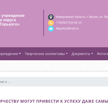
 учреждение
Кемеровская область, г. Мыски, ул. Ле
о округа
+7(838474)3-46-15
Горького»
dkgorkiy@mail.ru
учреждении
Творческие коллективы
Документы
Фотог
е к ...
ОРЧЕСТВУ МОГУТ ПРИВЕСТИ К УСПЕХУ ДАЖЕ С