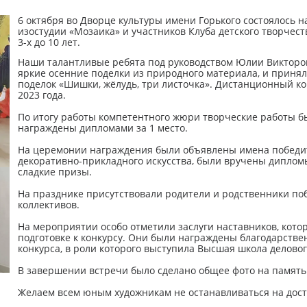
6 октября во Дворце культуры имени Горького состоялось 
изостудии «Мозаика» и участников Клуба детского творчест
3-х до 10 лет.
Наши талантливые ребята под руководством Юлии Викторо
яркие осенние поделки из природного материала, и принял
поделок «Шишки, жёлудь, три листочка». Дистанционный кон
2023 года.
По итогу работы компетентного жюри творческие работы б
награждены дипломами за 1 место.
На церемонии награждения были объявлены имена победите
декоративно-прикладного искусства, были вручены диплом
сладкие призы.
На празднике присутствовали родители и родственники поб
коллективов.
На мероприятии особо отметили заслуги наставников, кот
подготовке к конкурсу. Они были награждены благодарств
конкурса, в роли которого выступила Высшая школа деловог
В завершении встречи было сделано общее фото на память
Желаем всем юным художникам не останавливаться на дост