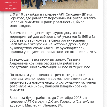
Версия сайта
для
слабовидящих
8, 9 и 10 сентября в галерее «АРТ Сегодня» ДК им.
Горького, где работает персональная фотовыставка
Валерия Михмеля «Грани реальности», было
многолюдно.
В рамках проведения культурно-досуговых
мероприятий для избирателей участков № 565 и №
566, в выставочном зале были организованы
бесплатные экскурсии, на которые дружно, под
руководством своих классных руководителей,
пришли учащиеся старших классов школ № 3 и № 5.
Заведующая выставочным залом, Татьяна
Андреевна Хрыкова рассказала ребятам о
представленной экспозиции много интересного.
По отзывам участников встреч в эти дни, они
познавательно провели время, познакомившись с
творчеством новокузнецкого фотохудожника, члена
фотоклуба «Сибирь», Валерия Владимировича
Михмеля.
Выставка будет работать до 7 октября 2023г. в
галерее «АРТ Сегодня» ДК им. Горького (2 этаж), по
адресу г. Мыски, ул. Ленина, 8А.