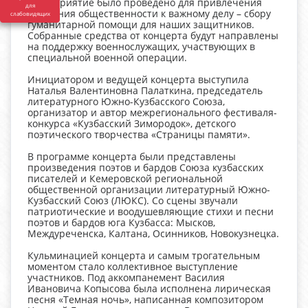
Мероприятие было проведено для привлечения
для
внимания общественности к важному делу – сбору
слабовидящих
гуманитарной помощи для наших защитников.
Собранные средства от концерта будут направлены
на поддержку военнослужащих, участвующих в
специальной военной операции.
Инициатором и ведущей концерта выступила
Наталья Валентиновна Палаткина, председатель
литературного Южно-Кузбасского Союза,
организатор и автор межрегионального фестиваля-
конкурса «Кузбасский Зимородок», детского
поэтического творчества «Страницы памяти».
В программе концерта были представлены
произведения поэтов и бардов Союза кузбасских
писателей и Кемеровской региональной
общественной организации литературный Южно-
Кузбасский Союз (ЛЮКС). Со сцены звучали
патриотические и воодушевляющие стихи и песни
поэтов и бардов юга Кузбасса: Мысков,
Междуреченска, Калтана, Осинников, Новокузнецка.
Кульминацией концерта и самым трогательным
моментом стало коллективное выступление
участников. Под аккомпанемент Василия
Ивановича Копысова была исполнена лирическая
песня «Темная ночь», написанная композитором