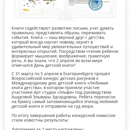
Книги содействуют развитию письма, учат думать
правильно, представлять образы, переживать
события. Книга — наш верный друг с детства,
который всегда научит новому, окунёт в
удивительный мир увлекательных путешествий и
интересных открытий. Посредством чтения ребёнок
формирует мышление, воображение, грамотную
речь. А вы знали, что 2 апреля во всем мире
отмечался День детской книги?
С 31 марта по 5 апреля в Екатеринбурге прошёл
Всероссийский конкурс детских рисунков к
Международному дню детской книги «Любимая
книга детства», в котором приняли участие
участники Арт-студии «Эльфи» под руководством
Ашуровой Эльвиры Эдгардовны. Ребята перенесли
на бумагу самый запоминающийся эпизод любимой
детской книги и отправили на суд жюри.
По итогу завершения работы конкурсной комиссии
стали известны результаты:
Дипломами за 2 место награждены: