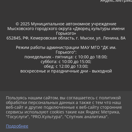
© 2025 Муниципальное автономное учреждение
Мысковского городского округа «Дворец культуры имени
Горького»
652845, РФ, Кемеровская область, г. Мыски, ул. Ленина, 8A
Режим работы администрации МАУ МГО "ДК им.
Горького":
понедельник - пятница: с 10:00 до 18:00;
суббота: с 10:00 до 15:00;
обед: с 12:00 до 13:00;
воскресенье и праздничные дни - выходной
Пользуясь нашим сайтом, вы соглашаетесь с политикой
2026 г. дкгорького.рф
обработки персональных данных а также с тем что наш
Вход
веб-сайт и другие подключенные к веб-сайту сторонние
Карта сайта
сервисы используют cookies такие как Яндекс Метрика,
Политика обработки персональных данных
"Госуслуги", "PRO.Культура", "Спутник аналитика".
Сделано на KubCMS
Подробнее
Разработка и поддержка