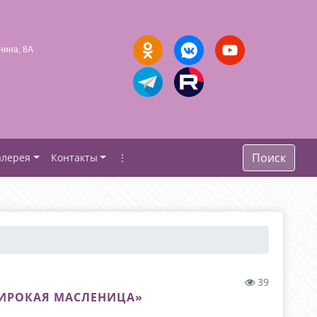
нина, 8А
Поиск
алерея
Контакты
⋮
39
ШИРОКАЯ МАСЛЕНИЦА»