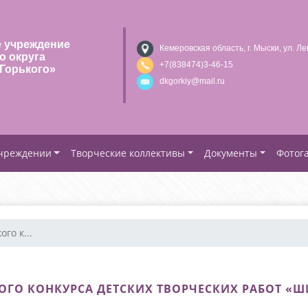
 учреждение
Кемеровская область, г. Мыски, ул. Ле
о округа
+7(838474)3-46-15
Горького»
dkgorkiy@mail.ru
учреждении
Творческие коллективы
Документы
Фотог
го к...
ОГО КОНКУРСА ДЕТСКИХ ТВОРЧЕСКИХ РАБОТ «