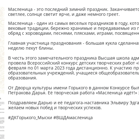
Масленица - это последний зимний праздник. Заканчиваетс
светлее, солнце светит ярче, и даже немного греет.
Масленица - один из самых веселых праздников в году, кот
вековые традиции, бережно хранимые и передаваемые из п
обряд с хороводами, песнями, плясками, играми, посвящен
Главная участница празднования - большая кукла сделанн
неделю пекут блины.
В честь этого замечательного праздника Высшая школа адм
провела Всероссийский конкурс детских творческих работ 
февраля по 01 марта 2023 года дистанционно. К участию 
образовательных учреждений, учащиеся общеобразовател
образования.
От Дворца культуры имени Горького в данном Конкурсе был
Петракова Дарья. Её творческая работа «Масленица идёт!» з
Поздравляем Дарью и её педагога-наставника Эльвиру Эдг
желаем новых побед и творческих успехов.
#ДКГорького_Мыски #ВШДАмасленица