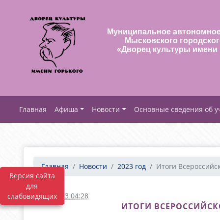
Муниципальное автономное
Мысковского городског
«Дворец культуры имени 
Афиша
Новости
Основные сведения об 
Главная
Новости
2023 год
Итоги Всероссийско
Версия сайта
для
10.03.2023 04:28
слабовидящих
ИТОГИ ВСЕРОССИЙСК