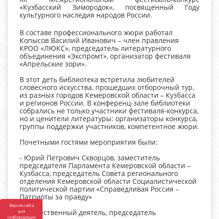
«Кузбасский Зимородок», посвященный Году
культурного наследия народов России.
В составе профессионального жюри работал
Копысов Василий Иванович – член правления
КРОО «ЛЮКС», председатель литературного
объединения «Экспромт», организатор фестиваля
«Апрельские зори».
В этот деть библиотека встретила любителей
словесного искусства, прошедших отборочный тур,
из разных городов Кемеровской области – Кузбасса
и регионов России. В конференц-зале библиотеки
собрались не только участники фестиваля-конкурса,
но и ценители литературы: организаторы конкурса,
группы поддержки участников, компетентное жюри.
Почетными гостями мероприятия были:
- Юрий Петрович Скворцов, заместитель
председателя Парламента Кемеровской области –
Кузбасса, председатель Совета регионального
отделения Кемеровской области Социалистической
политической партии «Справедливая Россия –
Патриоты за правду»
Версия сайта
- Общественный деятель, председатель
для
слабовидящих