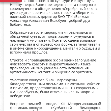
общественного совета по культуре и искусству г.
Новокузнецка, Вице-президент совета городского
краеведческого объединения «Серебряный ключ»,
руководитель регионального проекта «Вершины
воинской славы», директор ЗАО ТПК «Велком»
Александр Алексеевич Волобуев - добрый друг
библиотеки.
Собравшиеся гости мероприятия отвлеклись от
обыденной суеты, от прозы жизни и окунулись в
чарующий мир поэзии. Поэты со сцены изливали
свои чувства в стихотворной форме, запечатлевали
в рифме свое мироощущение, мечтали о будущем и
вспоминали прошлое.
Строгое и справедливое жюри оценивало умение
чувствовать красоту и выразительность языка
произведения, эмоциональность исполнения,
артистичность, контакт и общение со зрителем.
Участники конкурса были награждены
благодарственными письмами. Памятными кубками
и призами, предоставленными Ю.П. Скворцовым и
А.А. Волобуевым, были отмечены члены жюри и
победители.
Вопреки зимней погоде, XII Межрегиональный
фестиваль-конкурс «Кузбасский Зимородок»,