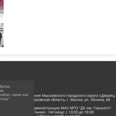
ботки
ие
okies такие как
тономное учреждение Мысковского городского округа «Дворец 
тика".
652845, РФ, Кемеровская область, г. Мыски, ул. Ленина, 8A
Режим работы администрации МАУ МГО "ДК им. Горького":
понедельник - пятница: с 10:00 до 18:00;