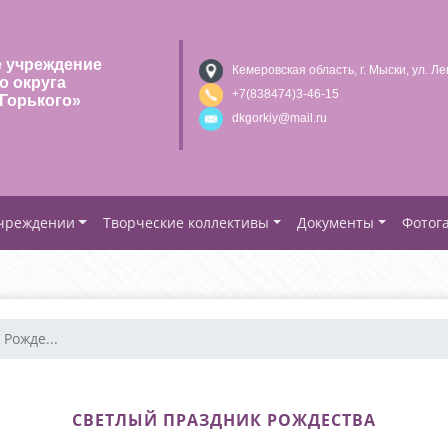
 учреждение
Кемеровская область, г. Мыски, ул. Ле
о округа
+7(838474)3-46-15
Горького»
dkgorkiy@mail.ru
учреждении
Творческие коллективы
Документы
Фотог
Рожде...
СВЕТЛЫЙ ПРАЗДНИК РОЖДЕСТВА