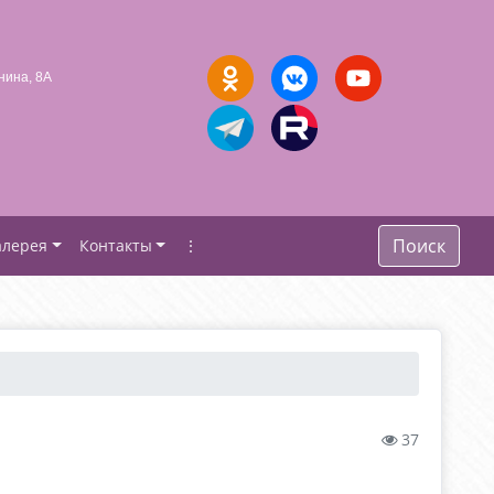
нина, 8А
Поиск
алерея
Контакты
⋮
37