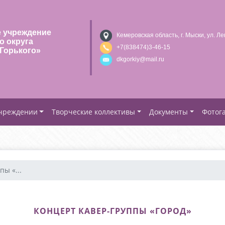
 учреждение
Кемеровская область, г. Мыски, ул. Ле
о округа
+7(838474)3-46-15
Горького»
dkgorkiy@mail.ru
учреждении
Творческие коллективы
Документы
Фотог
ы «...
КОНЦЕРТ КАВЕР-ГРУППЫ «ГОРОД»