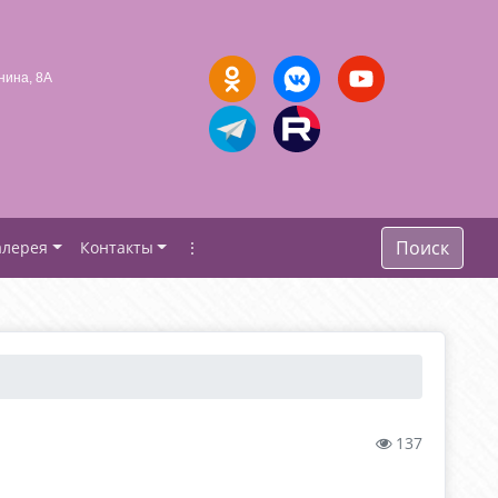
нина, 8А
Поиск
алерея
Контакты
⋮
137