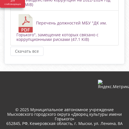
для
(2.8 MiB)
слабовидящих
Перечень должностей МБУ "ДК им.
Горького", замещение которых связано с
коррупционными рисками (47.1 KiB)
Скачать все
© 2025 Муниципальное автономное учреждение
Мысковского городского округа «Дворец культуры имени
Горького»
652845, РФ, Кемеровская область, г. Мыски, ул. Ленина, 8A