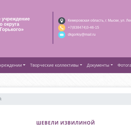
 учреждение
Кемеровская область, г. Мыски, ул. Ле
о округа
+7(838474)3-46-15
Горького»
dkgorkiy@mail.ru
учреждении
Творческие коллективы
Документы
Фотог
й
ШЕВЕЛИ ИЗВИЛИНОЙ