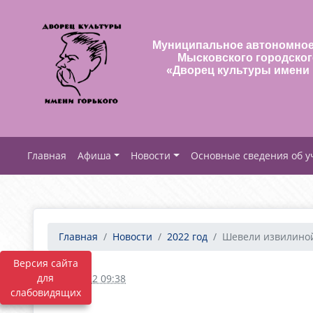
Муниципальное автономное
Мысковского городског
«Дворец культуры имени 
Афиша
Новости
Основные сведения об 
Главная
Новости
2022 год
Шевели извилино
Версия сайта
для
24.10.2022 09:38
слабовидящих