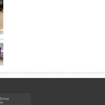
ботки
ие