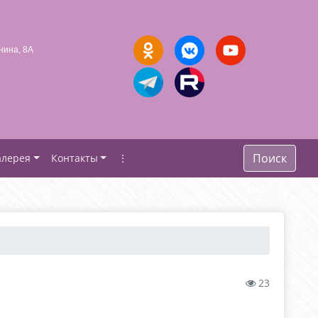
нина, 8А
Поиск
алерея
Контакты
⋮
23