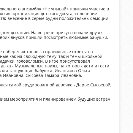
 вокального ансамбля «Не унывай» приняли участие в
тия: организация детского досуга; сплочение
мств; внесение в серые будни положительных эмоции
ном дыхании. На встрече присутствовали друзья
 своих внуков пришли посмотреть любимые бабушки,
ше наберет жетонов за правильные ответы на
ые как на свободную тему, так и темы школьной
адачки, головоломки. В игре присутствовал
ыха - Музыкальные паузы, на которых дети и гости
вали танцующие бабушки: Иванькова Ольга
а Ивановна, Сысоева Тамара Ивановна.
ался самой эрудированной девочке - Дарье Сысоевой,
нием мероприятия и планированием будущих встреч.