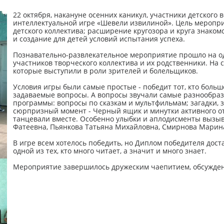
22 октября, накануне осенних каникул, участники детского
интеллектуальной игре «Шевели извилиной». Цель мероприя
детского коллектива; расширение кругозора и круга знако
и создание для детей условий испытания успеха.
Познавательно-развлекательное мероприятие прошло на од
участников творческого коллектива и их родственники. На
которые выступили в роли зрителей и болельщиков.
Условия игры были самые простые - победит тот, кто боль
задаваемые вопросы. А вопросы звучали самые разнообразн
программы: вопросы по сказкам и мультфильмам; загадки, з
сюрпризный момент - Черный ящик и минутки активного отд
танцевали вместе. Особенно улыбки и аплодисменты вызы
Фатеевна, Пьянкова Татьяна Михайловна, Смирнова Марин
В игре всем хотелось победить, но Диплом победителя дост
одной из тех, кто много читает, а значит и много знает.
Мероприятие завершилось дружеским чаепитием, обсужде