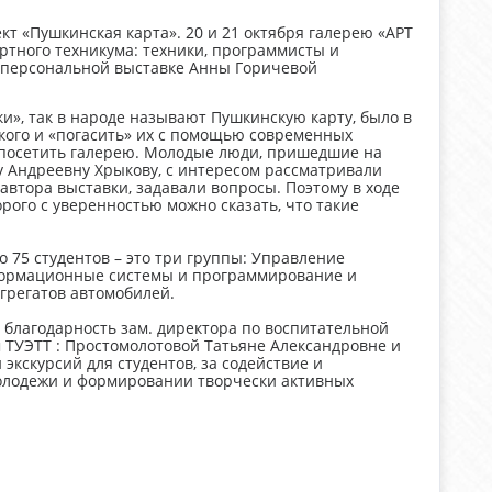
т «Пушкинская карта». 20 и 21 октября галерею «АРТ
ртного техникума: техники, программисты и
 персональной выставке Анны Горичевой
ки», так в народе называют Пушкинскую карту, было в
кого и «погасить» их с помощью современных
ь посетить галерею. Молодые люди, пришедшие на
у Андреевну Хрыкову, с интересом рассматривали
втора выставки, задавали вопросы. Поэтому в ходе
орого с уверенностью можно сказать, что такие
о 75 студентов – это три группы: Управление
Информационные системы и программирование и
агрегатов автомобилей.
благодарность зам. директора по воспитательной
 ТУЭТТ : Простомолотовой Татьяне Александровне и
кскурсий для студентов, за содействие и
молодежи и формировании творчески активных