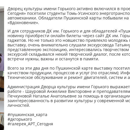
Дворец культуры имени Горького активно включился в проек
Сегодня» посетили студенты Томь-Усинского энерготранспо
автомеханики. Обладатели Пушкинской карты побывали на
«Вдохновение».
И для сотрудников ДК им. Горького и для обладателей «Пуш
новинку приобрести онлайн билеты через сайт ДК им. Горь
гаджетов. Но не только это новшество привлекло молодеж
выставку, очень внимательно слушали экскурсовода Татьян
представленную экспозицию, интересовались творчеством а
экскурсий складывался некий творческий диалог, после кот
встречи нужны, важны и останутся в памяти.
Всего за эти два дня по Пушкинской карте выставку посетил
качеством продукции, процессов и услуг (по отраслям); 
Техническое обслуживание и ремонт двигателей, систем и 
Администрация Дворца культуры имени Горького выражает 
работе - Шауровой Анжелике Викторовне и преподавателям
Печкуновой Наталье Анатольевне за помощь в организации э
заинтересованность в развитии культуры у современной 
личностей.
#пушкинская_карта
#дкгорького
#галерея_АРТ_Сегодня