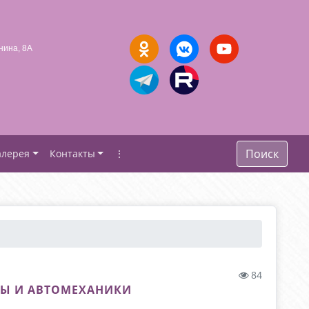
нина, 8А
Поиск
алерея
Контакты
⋮
84
ТЫ И АВТОМЕХАНИКИ