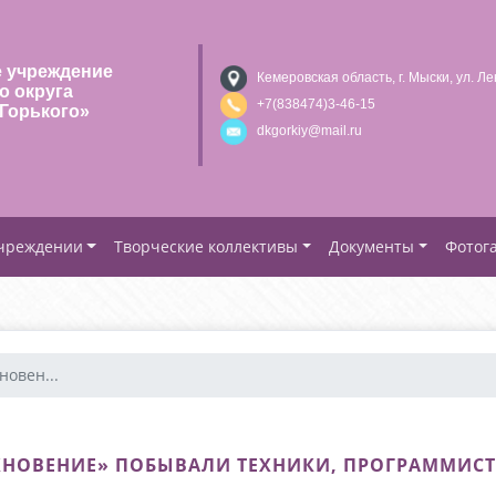
 учреждение
Кемеровская область, г. Мыски, ул. Ле
о округа
+7(838474)3-46-15
Горького»
dkgorkiy@mail.ru
учреждении
Творческие коллективы
Документы
Фотог
новен...
ХНОВЕНИЕ» ПОБЫВАЛИ ТЕХНИКИ, ПРОГРАММИС