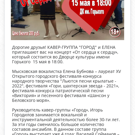
Дорогие друзья! КАВЕР-ГРУППА "ГОРОД" и ЕЛЕНА
приглашают вас на концерт «От сердца к сердцу»,
который состоится во Дворце культуры имени
Горького 15 мая в 18:00.
Мысковская вокалистка Елена Бубнова – лауреат XV
Открытого городского фестиваля-конкурса
народного творчества "Льются песни крылатые -
2022", фестиваля «Гори, шахтерская звезда - 2021»,
фестиваля-конкурса патриотической песни
«Виктория» и песенного фестиваля «Шансон у
Беловского моря».
Руководитель кавер-группы «Город», Игорь
Городилов занимается вокальной и
инструментальной деятельностью более 30-ти лет.
За эти годы сменилось большое количество
составов ансамбля. В данном составе группа
«Город» выступает уже 4 года: Василий Сойманов –