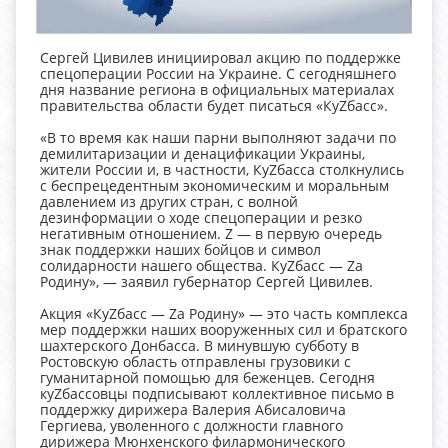
Сергей Цивилев инициировал акцию по поддержке
спецоперации России на Украине. С сегодняшнего
дня название региона в официальных материалах
правительства области будет писаться «КуZбасс».
«В то время как наши парни выполняют задачи по
демилитаризации и денацификации Украины,
жители России и, в частности, КуZбасса столкнулись
с беспрецедентным экономическим и моральным
давлением из других стран, с волной
дезинформации о ходе спецоперации и резко
негативным отношением. Z — в первую очередь
знак поддержки наших бойцов и символ
солидарности нашего общества. КуZбасс — Zа
Родину», — заявил губернатор Сергей Цивилев.
Акция «КуZбасс — Zа Родину» — это часть комплекса
мер поддержки наших вооруженных сил и братского
шахтерского Донбасса. В минувшую субботу в
Ростовскую область отправлены грузовики с
гуманитарной помощью для беженцев. Сегодня
куZбассовцы подписывают коллективное письмо в
поддержку дирижера Валерия Абисаловича
Гергиева, уволенного с должности главного
дирижера Мюнхенского филармонического