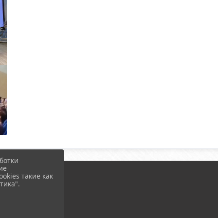
ботки
ие
okies такие как
тика".