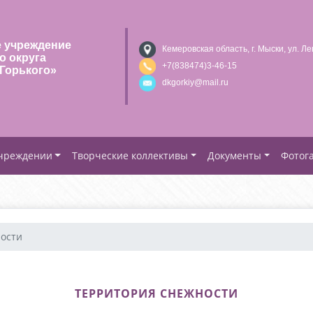
 учреждение
Кемеровская область, г. Мыски, ул. Ле
о округа
+7(838474)3-46-15
Горького»
dkgorkiy@mail.ru
учреждении
Творческие коллективы
Документы
Фотог
ости
ТЕРРИТОРИЯ СНЕЖНОСТИ