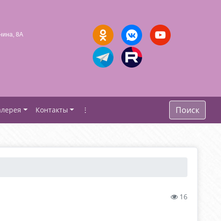
нина, 8А
Поиск
алерея
Контакты
⋮
16